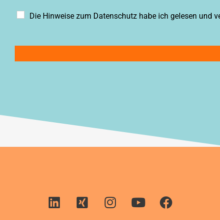
D
Die Hinweise zum Datenschutz habe ich gelesen und v
a
t
e
n
s
c
h
u
t
z
e
r
k
l
ä
r
u
n
g
*